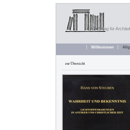
Fachverlag für Archäo
Willkommen
All
zur Übersicht