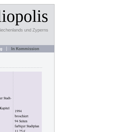
iopolis
riechenlands und Zyperns
ng
In Kommission
er Stadt-
Kapitel
1994
broschiert
94 Seiten
farbiger Stadtplan
11,25 €