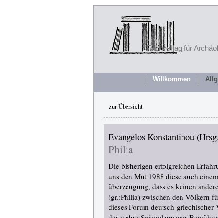
Fachverlag für Archäo
Willkommen
All
zur Übersicht
Evangelos Konstantinou (Hrsg
Philia
Die bisherigen erfolgreichen Erfah
uns den Mut 1988 diese auch einem 
überzeugung, dass es keinen ander
(gr.:Philia) zwischen den Völkern f
dieses Forum deutsch-griechischer V
der wahre Spiegel unserer Bemühung